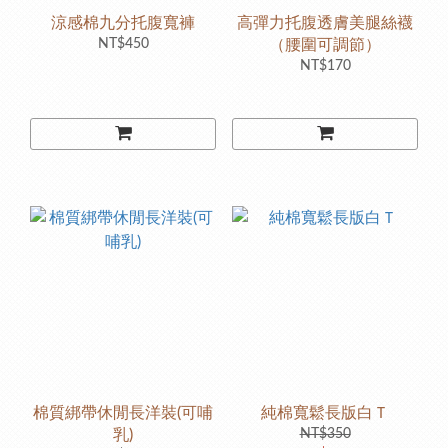
涼感棉九分托腹寬褲
高彈力托腹透膚美腿絲襪
NT$450
（腰圍可調節）
NT$170
棉質綁帶休閒長洋裝(可哺
純棉寬鬆長版白Ｔ
乳)
NT$350