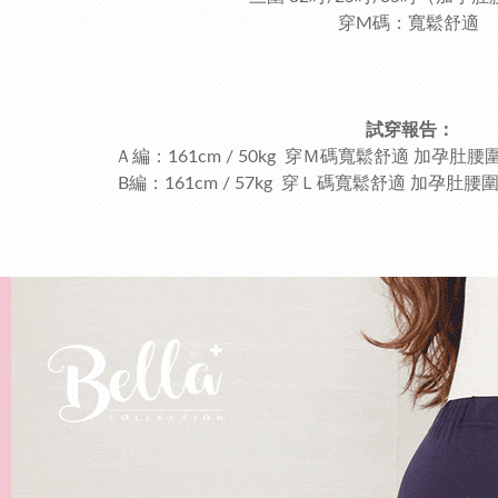
穿M碼：寬鬆舒適
試穿報告：
Ａ編：161cm / 50kg 穿Ｍ碼寬鬆舒適 加孕肚
B編：161cm / 57kg 穿Ｌ碼寬鬆舒適 加孕肚