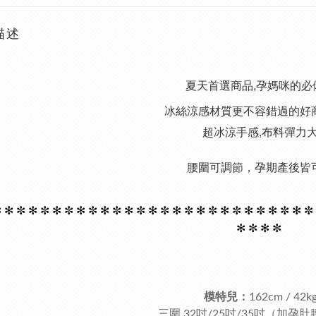
描述
夏天首選商品,孕媽咪的必
冰絲涼感材質更不容錯過的好
超冰涼手感,布料彈力
腰圍可調節，孕期產後皆
 ✻
✼ ✻
✼ ✻
✼ ✻
✼ ✻
✼ ✻
✼ ✻
✼ ✻
✼ ✻
✼ ✻
✼ ✻
✼ ✻
✼ ✻
✼
✻
✼ ✻
✼
模特兒：
162cm / 42k
三圍 32吋/25吋/35吋（加孕肚腰