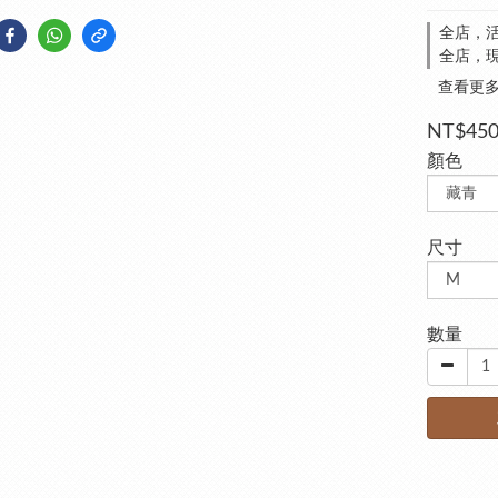
全店，活
全店，現
查看更
NT$45
顏色
尺寸
數量