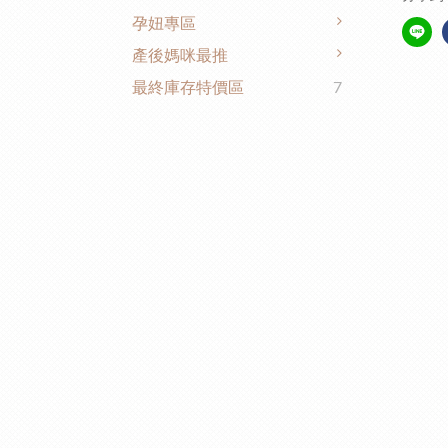
孕妞專區
產後媽咪最推
最終庫存特價區
7