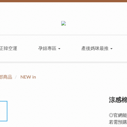
正韓空運
孕妞專區
產後媽咪最推
部商品
NEW in
涼感
◎官網能
若需預購