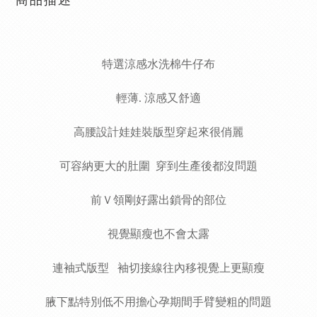
商品描述
特選涼感水洗棉牛仔布
輕薄. 涼感又舒適
高腰設計娃娃裝版型穿起來很俏麗
可容納更大的肚圍
穿到生產後都沒問題
前Ｖ領剛好露出鎖骨的部位
視覺顯瘦也不會太露
連袖式版型 袖切接線往內移視覺上更顯瘦
腋下點特別低不用擔心孕期間手臂變粗的問題