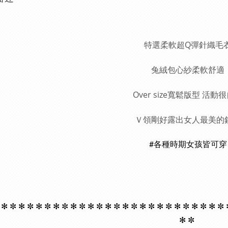
特選柔軟超Q彈針織毛
兔絨包心紗柔軟舒適
Over size寬鬆版型
活動很
Ｖ領剛好露出女人最美的
#各種時期女孩皆可穿
 ✻
✼ ✻
✼ ✻
✼ ✻
✼ ✻
✼ ✻
✼ ✻
✼ ✻
✼ ✻
✼ ✻
✼ ✻
✼ ✻
✼ ✻
✼
✻
✼