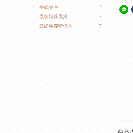
孕妞專區
產後媽咪最推
最終庫存特價區
7
商品