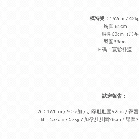
模特兒：
162cm / 42k
胸圍 81cm
腰圍63cm（加孕肚腰圍
臀圍89cm
Ｆ碼：寬鬆舒適
試穿報告：
Ａ：
161cm
/
50kg加
/
加
孕肚肚圍92cm
/
臀圍
B：
157cm
/
57kg
/
加孕肚肚圍98cm
/
臀圍9