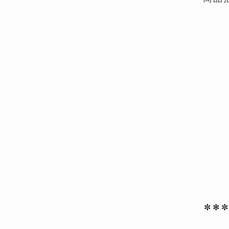
✼ ✻
✼