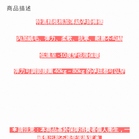
商品描述
特選精梳棉加薄絨孕婦褲襪
內加絨毛
、
彈力
、
柔軟
、抗寒
、
耐磨不勾絲
低溫至 -10度穿也很保暖
彈力可調節腰圍 40kg ~ 80kg 的孕妞都可以穿
✻ 請注意：本商品基於保障消費者個人衛生，一
經售出恕不接受退換貨
✻