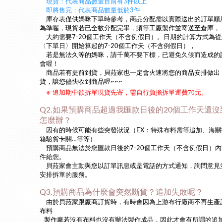
現貨：代表商品數量目前有3件以上
即將售完：代表商品數量低於3件
庫存表僅供媽咪下單時參考，商品分配需以實際送出的訂單順
為準喔，現貨若已全數分配完畢，須等工廠製作並寄送至倉庫，
大約需要7-20個工作天（不含例假日）。日期的計算方式為從
〈下單日〉開始算起的7-20個工作天（不含例假日），
若是無法久等的媽咪，請千萬不要下標，已避免久候而造成的
會喔！
商品若有提前到貨，貝菈家也一定會火速將您的商品安排做出
貨，讓您儘快收到商品喔~~~
※
追加期中欲拆單現貨先寄，需自行負擔拆單運費70元
。
Q2.如果預購商品超過我匯款日後的20個工作天還沒
怎麼辦？
因有的時候可能有些突發狀況（EX：特殊布料需等追加、海關
箱驗貨卡關…等等）
預購商品無法於您匯款日後的7-20個工作天（不含例假日）內
件給您。
貝菈家會主動與您以訂單訊息或是電話的方式通知，詢問意見
安排拆單的服務。
Q3.預購商品為什麼會突然斷貨？追加失敗呢？
由於貝菈家跟廠商訂貨時，有時會因為上游布行廠商不再生產
布料
製作廠若沒有布料也沒有辦法製作成品，因此才會有所謂的追