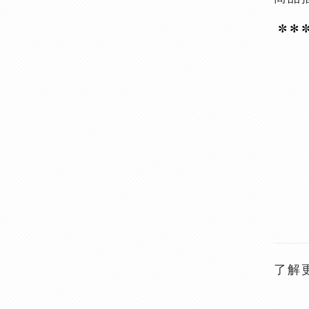
✼ ✻
✼
了解