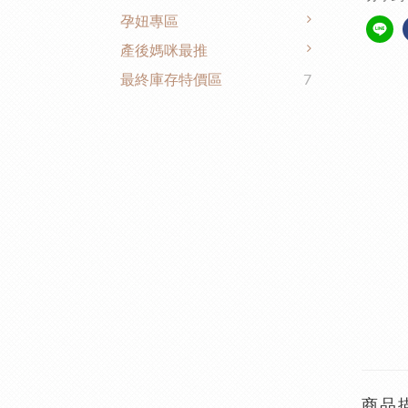
孕妞專區
產後媽咪最推
最終庫存特價區
7
商品