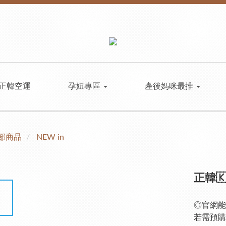
正韓空運
孕妞專區
產後媽咪最推
部商品
NEW in
正韓
◎官網能
若需預購