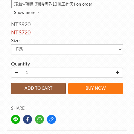
現貨+預購 (預購需7-10個工作天) on order
Show more
NT$920
NT$720
Size
Quantity
ADD TO CART
BUY NOW
SHARE