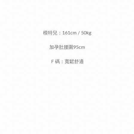
模特兒：161cm / 50kg
加孕肚腰圍95cm
Ｆ碼：寬鬆舒適