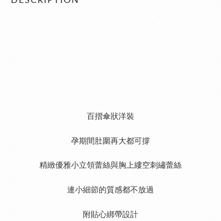
DESCRIPTION
百摺傘狀洋裝
孕期間肚圍再大都可撐
精緻優雅小立領蕾絲與胸上縷空刺繡蕾絲
連小細節的質感都不放過
附貼心綁帶設計