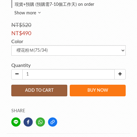
現貨+預購 (預購需7-10個工作天) on order
Show more
NT$520
NT$490
Color
Quantity
ADD TO CART
BUY NOW
SHARE