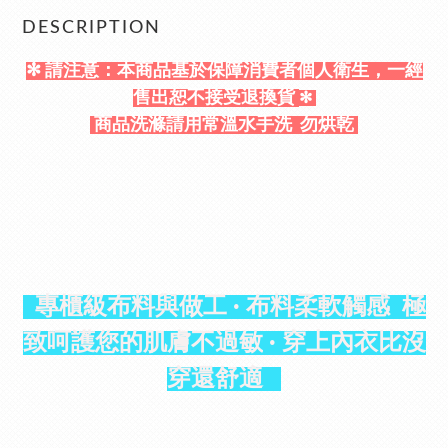
DESCRIPTION
✻ 請注意：本商品基於保障消費者個人衛生，一經
售出恕不接受退換貨
✻
商品洗滌請用常溫水手洗 勿烘乾
專櫃級布料與做工
· 布料柔軟觸感 極
致呵護您的肌膚不過敏
·
穿上內衣比沒
穿還舒適