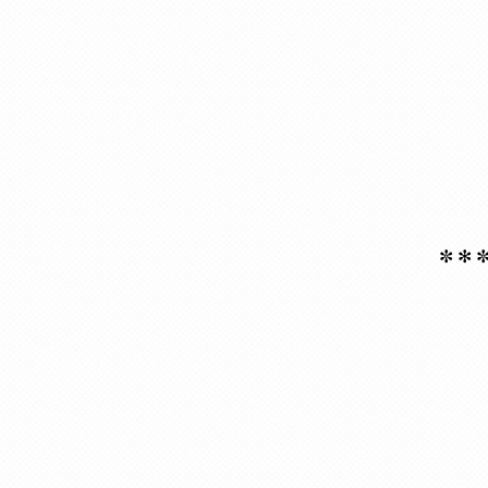
✼ ✻
✼