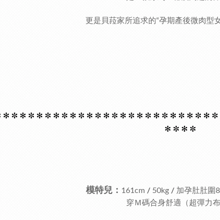
更是貝菈家所追求的“孕期產後微肉型
 ✻
✼ ✻
✼ ✻
✼ ✻
✼ ✻
✼ ✻
✼ ✻
✼ ✻
✼ ✻
✼ ✻
✼ ✻
✼ ✻
✼ ✻
✼
✻
✼ ✻
✼
模特兒：
161cm
/
50kg
/
加孕肚肚圍8
穿Ｍ碼合身舒適（超彈力