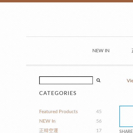
NEW IN
Vi
CATEGORIES
Featured Products
45
NEW In
56
正韓空運
17
SHARE