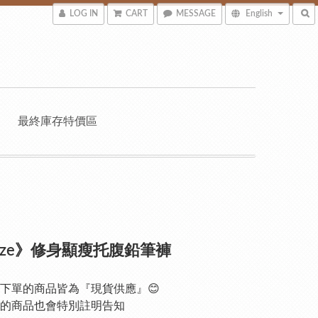
LOG IN
CART
MESSAGE
English
最終庫存特價區
 size》修身顯瘦托腹鉛筆褲
下單的商品皆為『現貨供應』😊
的商品也會特別註明告知