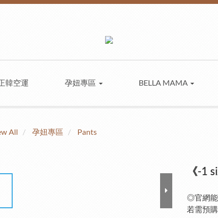
正韓空運
孕妞專區
BELLA MAMA
ew All
孕妞專區
Pants
《-1
◎官網能
若需預購