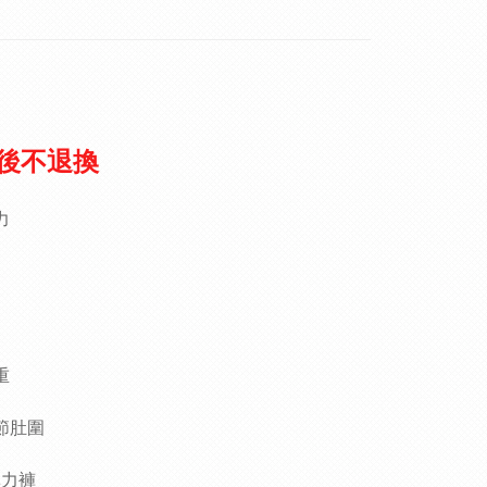
後不退換
力
重
節肚圍
彈力褲