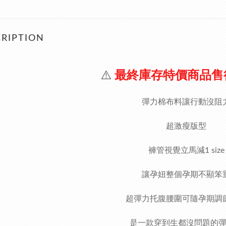
RIPTION
⚠️
最終庫存特價商品售
彈力棉布料讓行動沒阻
超激瘦版型
褲管視覺立馬減1 size
讓孕妞整個孕期不顯笨
超彈力托腹腰圍可隨孕期調
是一款穿到生都沒問題的